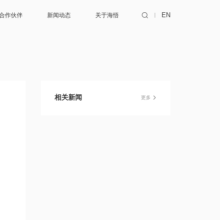
合作伙伴
新闻动态
关于海悟
EN
销商
咨询
动态
关于海悟
务商
设计
活动
加入我们
联合开发
绿色发展
成功案例
中心
机电总包
技术服务
相关新闻
更多
测试认证
联系我们
综合代维
优化升级