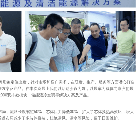
的品牌形象定位出发，针对市场和客户需求，在研发、生产、服务等方面潜心打造
决方案及产品。在本次巡展上我们以活动会议为媒，以展车为载体向嘉宾们展
ck2000双排微模块、储能液冷空调等解决方案及产品。
布局，流路长度缩短50%，芯体阻力降低30%，扩大了芯体换热高效区，极大
通道布局减少了多芯体拼装，杜绝漏风、漏水等风险，便于日常维护。