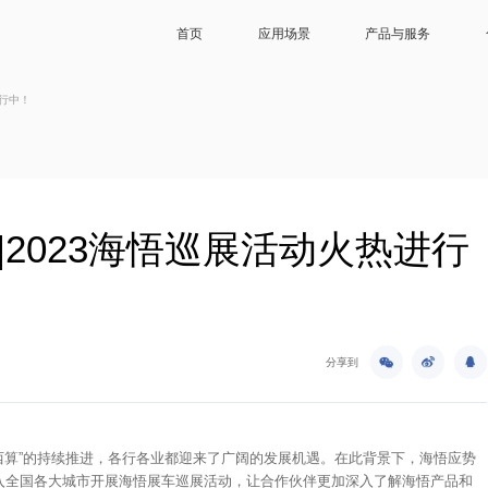
首页
应用场景
产品与服务
进行中！
数据中心
解决方案及服务
智算/超算中心
经
通信基站与机房
解决方案产品及服务
大型数据中心
服
储能热管理
设备产品及服务
中型数据中心
供暖
部件产品
小型/边缘数据
|2023海悟巡展活动火热进行
分享到
数西算”的持续推进，各行各业都迎来了广阔的发展机遇。在此背景下，海悟应势
入全国各大城市开展海悟展车巡展活动，让合作伙伴更加深入了解海悟产品和