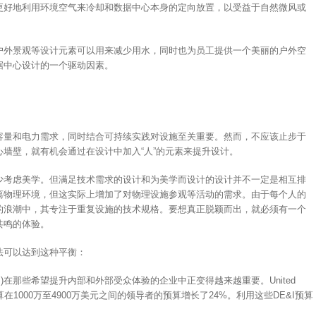
更好地利用环境空气来冷却和数据中心本身的定向放置，以受益于自然微风或
户外景观等设计元素可以用来减少用水，同时也为员工提供一个美丽的户外空
据中心设计的一个驱动因素。
容量和电力需求，同时结合可持续实践对设施至关重要。然而，不应该止步于
墙壁，就有机会通过在设计中加入“人”的元素来提升设计。
少考虑美学。但满足技术需求的设计和为美学而设计的设计并不一定是相互排
离物理环境，但这实际上增加了对物理设施参观等活动的需求。由于每个人的
的浪潮中，其专注于重复设施的技术规格。要想真正脱颖而出，就必须有一个
共鸣的体验。
法可以达到这种平衡：
)在那些希望提升内部和外部受众体验的企业中正变得越来越重要。United
算在1000万至4900万美元之间的领导者的预算增长了24%。利用这些DE&I预算