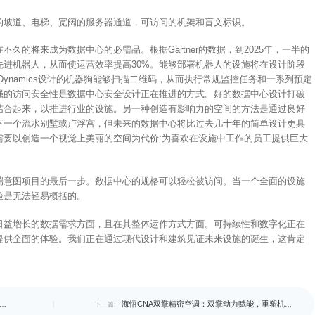
的坡道、电梯、宽阔的服务器通道，可访问的机架和盲文标识。
久的将来成为数据中心的必需品。根据Gartner的数据，到2025年，一半的
进机器人，从而使运营效率提高30%。能够部署机器人的设施将在设计阶段
n Dynamics设计的机器狗能够扫描二维码，从而执行常规监控任务和一系列预定
强的访问安全性是数据中心安全设计正在推进的方式。好的数据中心设计打破
结合起来，以推进行业的设施。另一种创造有影响力的空间的方法是通过良好
下一个流水别墅或卢浮宫，但未来的数据中心将比过去几十年的简单设计更具
需要以创造一个视觉上美丽的空间为代价:为喜欢在设施中工作的员工提供巨大
端意图项目的最后一步。数据中心的规格可以轻松被访问。当一个全面的设施
验是无法轻易概括的。
日益增长的数据需求方面，且在其整体运作方式方面。可持续性和数字化正在
提供全面的体验。我们正在通过现代设计和建筑见证未来设施的诞生，这肯定
：以
海悟CNA双擎精密空调：双擎动力赋能，重塑机
下一篇: