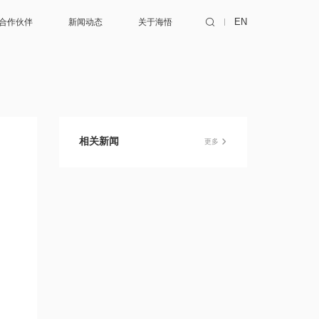
合作伙伴
新闻动态
关于海悟
EN
销商
咨询
动态
关于海悟
务商
设计
活动
加入我们
联合开发
绿色发展
成功案例
中心
机电总包
技术服务
相关新闻
更多
测试认证
联系我们
综合代维
优化升级