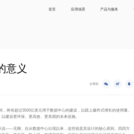
首页
应用场景
产品与服务
数据中心
解决方案及服务
智算/超算中心
经
通信基站与机房
解决方案产品及服务
大型数据中心
服
储能热管理
设备产品及服务
中型数据中心
供暖
部件产品
小型/边缘数据
的意义
分享到
年期间，将有超过3500亿美元用于数据中心的建设，以跟上爆炸式增长的使用量。
，以建设更环保、更高效、更美观的未来设施。
来说——无聊。自从数据中心出现以来，这些就是其设计的核心原则。四四方