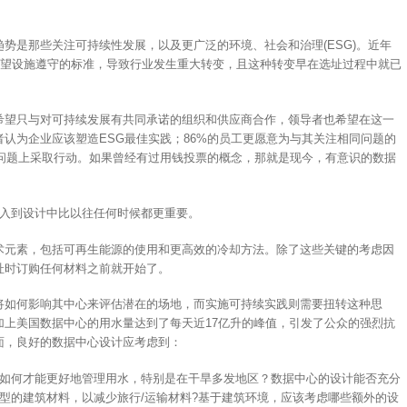
势是那些关注可持续性发展，以及更广泛的环境、社会和治理(ESG)。近年
期望设施遵守的标准，导致行业发生重大转变，且这种转变早在选址过程中就已
希望只与对可持续发展有共同承诺的组织和供应商合作，领导者也希望在这一
者认为企业应该塑造ESG最佳实践；86%的员工更愿意为与其关注相同问题的
G问题上采取行动。如果曾经有过用钱投票的概念，那就是现今，有意识的数据
融入到设计中比以往任何时候都更重要。
术元素，包括可再生能源的使用和更高效的冷却方法。除了这些关键的考虑因
址时订购任何材料之前就开始了。
将如何影响其中心来评估潜在的场地，而实施可持续实践则需要扭转这种思
加上美国数据中心的用水量达到了每天近17亿升的峰值，引发了公众的强烈抗
面，良好的数据中心设计应考虑到：
?如何才能更好地管理用水，特别是在干旱多发地区？数据中心的设计能否充分
型的建筑材料，以减少旅行/运输材料?基于建筑环境，应该考虑哪些额外的设